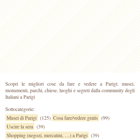
Scopri le migliori cose da fare e vedere a Parigi: musei,
monumenti, parchi, chiese, luoghi e segreti dalla community degli
Italiani a Parigi
Sottocategorie:
Musei di Parigi
(125)
Cosa fare/vedere gratis
(99)
Uscire la sera
(39)
Shopping (negozi, mercatini, …) a Parigi
(39)