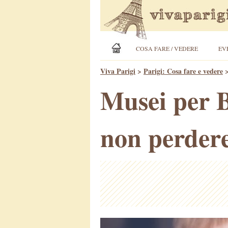
COSA FARE / VEDERE
EV
Viva Parigi
>
Parigi: Cosa fare e vedere
Musei per B
non perder