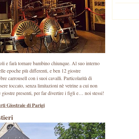
ccoli e farà tornare bambino chiunque. Al suo interno
lle epoche più differenti, e ben 12 giostre
bre carrousell con i suoi cavalli. Particolarità di
ere toccato, senza limitazioni nè vetrine a cui non
 giostre presenti, per far divertire i figli e… noi stessi!
rti Giostraie di Parigi
tieri