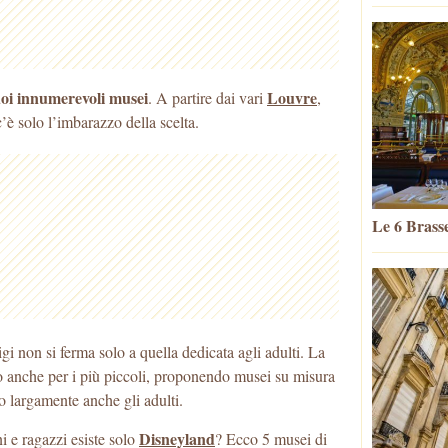
suoi innumerevoli musei
Louvre
. A partire dai vari
,
c’è solo l’imbarazzo della scelta.
Le 6 Brasse
gi non si ferma solo a quella dedicata agli adulti. La
rdo anche per i più piccoli, proponendo musei su misura
no largamente anche gli adulti.
Disneyland
i e ragazzi esiste solo
? Ecco 5 musei di