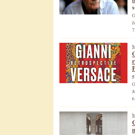
9
O
I
7
M
G
r
P
5
O
M
6
M
C
n