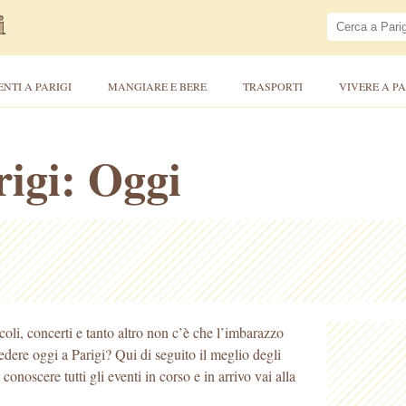
ENTI A PARIGI
MANGIARE E BERE
TRASPORTI
VIVERE A PA
rigi: Oggi
acoli, concerti e tanto altro non c’è che l’imbarazzo
vedere oggi a Parigi? Qui di seguito il meglio degli
conoscere tutti gli eventi in corso e in arrivo vai alla