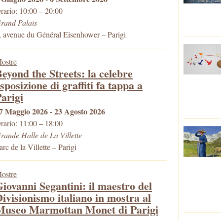
rario: 10:00 – 20:00
rand Palais
, avenue du Général Eisenhower
–
Parigi
ostre
eyond the Streets: la celebre
sposizione di graffiti fa tappa a
arigi
7 Maggio 2026 - 23 Agosto 2026
rario: 11:00 – 18:00
rande Halle de La Villette
arc de la Villette
–
Parigi
ostre
iovanni Segantini: il maestro del
ivisionismo italiano in mostra al
Museo Marmottan Monet di Parigi