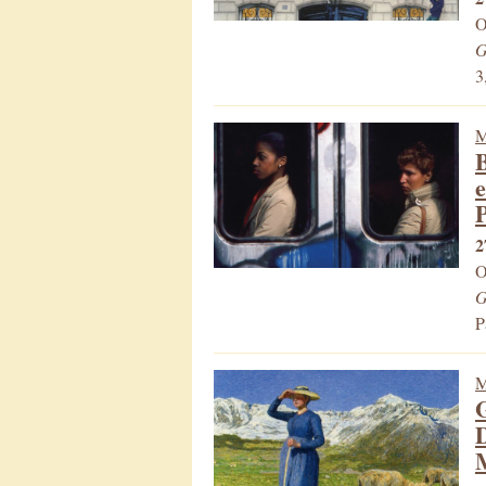
O
G
3
M
B
e
P
2
O
G
P
M
G
D