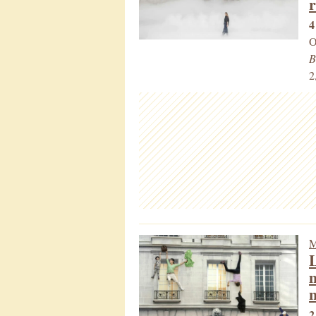
r
4
O
B
2
M
L
m
n
2