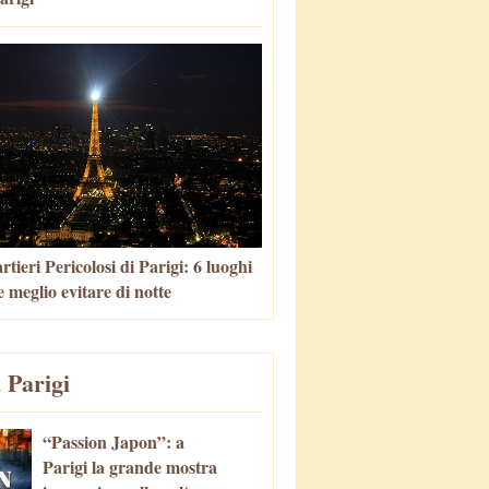
tieri Pericolosi di Parigi: 6 luoghi
 meglio evitare di notte
 Parigi
“Passion Japon”: a
Parigi la grande mostra