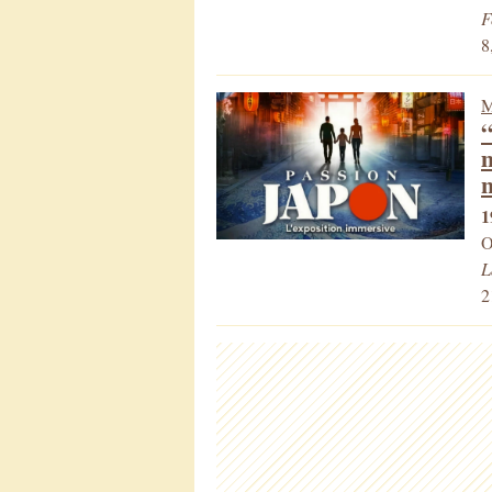
F
8
M
“
m
1
O
L
2