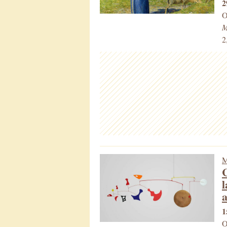
2
O
M
2
M
C
l
a
1
O