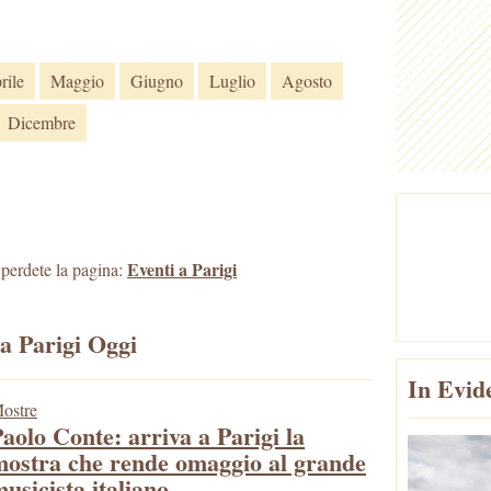
rile
Maggio
Giugno
Luglio
Agosto
Dicembre
Eventi a Parigi
n perdete la pagina:
 a Parigi Oggi
In Evid
ostre
aolo Conte: arriva a Parigi la
mostra che rende omaggio al grande
usicista italiano