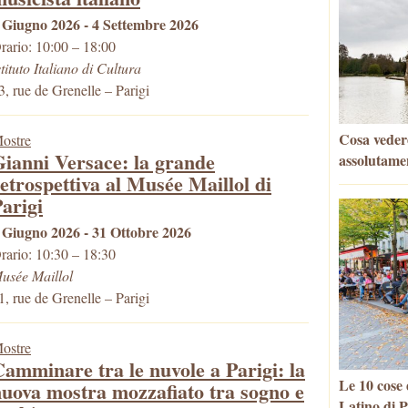
 Giugno 2026 - 4 Settembre 2026
rario: 10:00 – 18:00
stituto Italiano di Cultura
3, rue de Grenelle
–
Parigi
Cosa vedere
ostre
ianni Versace: la grande
assolutame
etrospettiva al Musée Maillol di
arigi
 Giugno 2026 - 31 Ottobre 2026
rario: 10:30 – 18:30
usée Maillol
1, rue de Grenelle
–
Parigi
ostre
amminare tra le nuvole a Parigi: la
Le 10 cose 
uova mostra mozzafiato tra sogno e
Latino di P