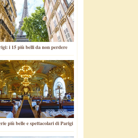
igi: i 15 più belli da non perdere
rie più belle e spettacolari di Parigi