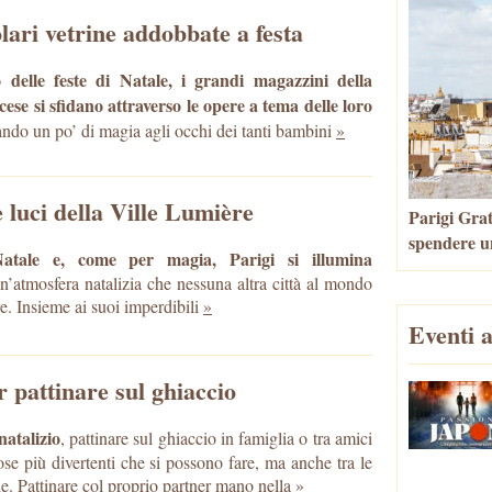
olari vetrine addobbate a festa
 delle feste di Natale, i grandi magazzini della
cese si sfidano attraverso le opere a tema delle loro
ndo un po’ di magia agli occhi dei tanti bambini
»
 luci della Ville Lumière
Parigi Grat
spendere u
Natale e, come per magia, Parigi si illumina
n’atmosfera natalizia che nessuna altra città al mondo
e. Insieme ai suoi imperdibili
»
Eventi a
r pattinare sul ghiaccio
natalizio
, pattinare sul ghiaccio in famiglia o tra amici
ose più divertenti che si possono fare, ma anche tra le
e. Pattinare col proprio partner mano nella
»