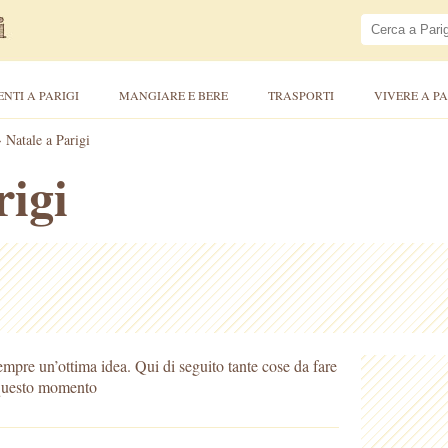
ENTI A PARIGI
MANGIARE E BERE
TRASPORTI
VIVERE A PA
>
Natale a Parigi
rigi
sempre un’ottima idea. Qui di seguito tante cose da fare
 questo momento