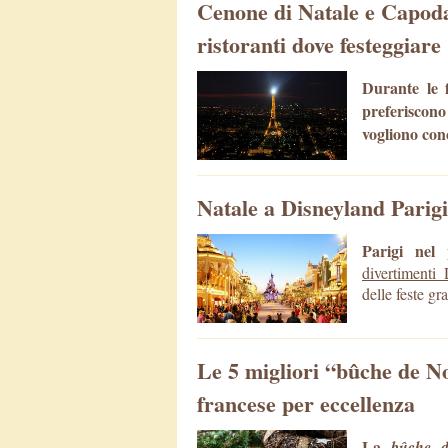
Cenone di Natale e Capoda
ristoranti dove festeggiare
Durante le f
preferiscon
vogliono con
Natale a Disneyland Parigi
Parigi nel 
divertimenti
delle feste gr
Le 5 migliori “bûche de Noë
francese per eccellenza
La
bûche 