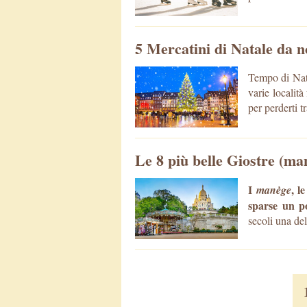
5 Mercatini di Natale da 
Tempo di Nata
varie località
per perderti t
Le 8 più belle Giostre (ma
I
, l
manège
sparse un po
secoli una del