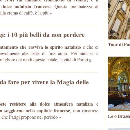
 dolce natalizio francese
. Questa prelibatezza al
alla crema di caffè, è la più
»
i: i 10 più belli da non perdere
Tour di Par
tamento che ravviva lo spirito natalizio
e che ci
cevolmente alle feste di fine anno. Per aiutarvi a
migliore dei modi questo natale, la città di Parigi
»
 da fare per vivere la Magia delle
te resistere alla dolce atmosfera natalizia e
n soggiorno nella capitale francese
, non rimarrete
Le 6 Brasse
l che Parigi propone nel periodo
»