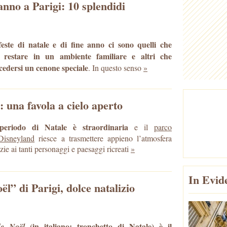
nno a Parigi: 10 splendidi
este di natale e di fine anno ci sono quelli che
o restare in un ambiente familiare e altri che
cedersi un cenone speciale
. In questo senso
»
: una favola a cielo aperto
periodo di Natale è straordinaria
e il
parco
 Disneyland
riesce a trasmettere appieno l’atmosfera
azie ai tanti personaggi e paesaggi ricreati
»
In Evid
l” di Parigi, dolce natalizio
(in italiano: tronchetto di Natale) è il
de Noël