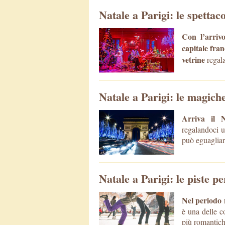
Natale a Parigi: le spettac
Con l’arrivo
capitale fran
vetrine
regala
Natale a Parigi: le magiche
Arriva il 
regalandoci u
può eguagliar
Natale a Parigi: le piste pe
Nel periodo 
è una delle c
più romantich