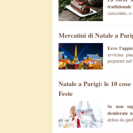
tradizionale
cioccolato, o 
Mercatini di Natale a Parig
Ecco l’appun
avvicina pia
preparare nel 
Natale a Parigi: le 10 cose
Feste
Se non sape
desiderate u
delusi da que