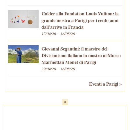
Calder alla Fondation Louis Vuitton: la
grande mostra a Parigi per i cento anni
dall’arrivo in Francia
15/04/26 – 16/08/26
Giovanni Segantini: il maestro del
Divisionismo italiano in mostra al Museo
Marmottan Monet di Parigi
29/04/26 – 16/08/26
Eventi a Parigi >
x
Home
-
Cosa fare/vedere
-
Eventi a Parigi
-
Mangiare e Bere
-
Trasporti
-
Vivere a Parigi
-
Curiosità
-
Newsletter
© VivaParigi.com - P.IVA: 11657680010 -
info@vivaparigi.com
-
Lavora con Noi
-
Privacy Policy
-
Cookie Policy
-
Mappa del Sito
-
Contatti
-
Facebook