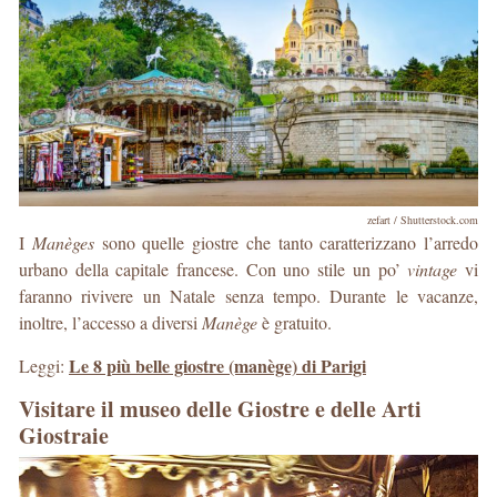
zefart / Shutterstock.com
I
Manèges
sono quelle giostre che tanto caratterizzano l’arredo
urbano della capitale francese. Con uno stile un po’
vintage
vi
faranno rivivere un Natale senza tempo. Durante le vacanze,
inoltre, l’accesso a diversi
Manège
è gratuito.
Le 8 più belle giostre (manège) di Parigi
Leggi:
Visitare il museo delle Giostre e delle Arti
Giostraie