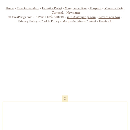
Home
-
Cosa fare/vedere
-
Eventi a Parigi
-
Mangiare e Bere
-
Trasporti
-
Vivere a Parigi
-
Curiosità
-
Newsletter
© VivaParigi.com - P.IVA: 11657680010 -
info@vivaparigi.com
-
Lavora con Noi
-
Privacy Policy
-
Cookie Policy
-
Mappa del Sito
-
Contatti
-
Facebook
x