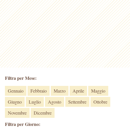
Filtra per Mese:
Gennaio
Febbraio
Marzo
Aprile
Maggio
Giugno
Luglio
Agosto
Settembre
Ottobre
Novembre
Dicembre
Filtra per Giorno: