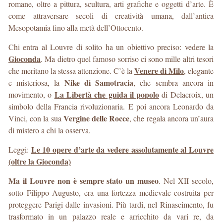
romane, oltre a pittura, scultura, arti grafiche e oggetti d’arte. È
come attraversare secoli di creatività umana, dall’antica
Mesopotamia fino alla metà dell’Ottocento.
Chi entra al Louvre di solito ha un obiettivo preciso: vedere la
Gioconda
. Ma dietro quel famoso sorriso ci sono mille altri tesori
Venere di Milo
che meritano la stessa attenzione. C’è la
, elegante
Nike di Samotracia
e misteriosa, la
, che sembra ancora in
La Libertà che guida il popolo
movimento, o
di Delacroix, un
simbolo della Francia rivoluzionaria. E poi ancora Leonardo da
Vergine delle Rocce
Vinci, con la sua
, che regala ancora un’aura
di mistero a chi la osserva.
Le 10 opere d’arte da vedere assolutamente al Louvre
Leggi:
(oltre la Gioconda)
Ma il Louvre non è sempre stato un museo
. Nel XII secolo,
sotto Filippo Augusto, era una fortezza medievale costruita per
proteggere Parigi dalle invasioni. Più tardi, nel Rinascimento, fu
trasformato in un palazzo reale e arricchito da vari re, da