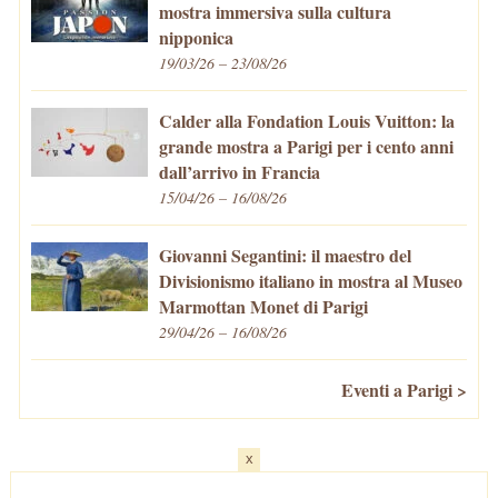
mostra immersiva sulla cultura
nipponica
19/03/26 – 23/08/26
Calder alla Fondation Louis Vuitton: la
grande mostra a Parigi per i cento anni
dall’arrivo in Francia
15/04/26 – 16/08/26
Giovanni Segantini: il maestro del
Divisionismo italiano in mostra al Museo
Marmottan Monet di Parigi
29/04/26 – 16/08/26
Eventi a Parigi >
x
Home
-
Cosa fare/vedere
-
Eventi a Parigi
-
Mangiare e Bere
-
Trasporti
-
Vivere a Parigi