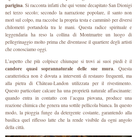
parigina
. Si racconta infatti che qui venne decapitato San Dionigi
nel terzo secolo; secondo la narrazione popolare, il santo non
morì sul colpo, ma raccolse la propria testa e camminò per diversi
chilometri portandola tra le mani. Questa radice spirituale e
leggendaria ha reso la collina di Montmartre un luogo di
pellegrinaggio molto prima che diventasse il quartiere degli artisti
che conosciamo oggi.
L’aspetto che più colpisce chiunque si trovi ai suoi piedi è il
candore quasi soprannaturale delle sue mura
. Questa
caratteristica non è dovuta a interventi di restauro frequenti, ma
alla pietra di Château-Landon utilizzata per il rivestimento.
Questo particolare calcare ha una proprietà naturale affascinante:
quando entra in contatto con l’acqua piovana, produce una
reazione chimica che genera una sottile pellicola bianca. In questo
modo, la pioggia funge da detergente costante, garantendo alla
basilica quel riflesso latte che la rende visibile da ogni angolo
della città.