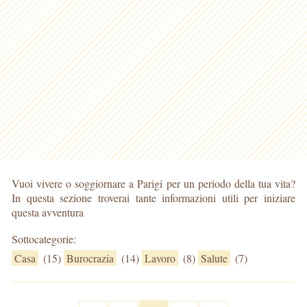
Vuoi vivere o soggiornare a Parigi per un periodo della tua vita?
In questa sezione troverai tante informazioni utili per iniziare
questa avventura
Sottocategorie:
Casa
(15)
Burocrazia
(14)
Lavoro
(8)
Salute
(7)