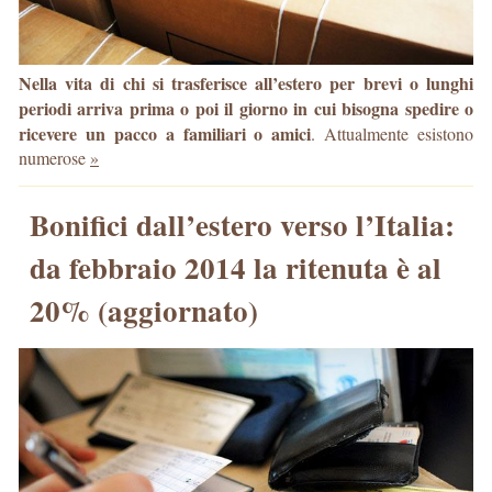
Nella vita di chi si trasferisce all’estero per brevi o lunghi
periodi arriva prima o poi il giorno in cui bisogna spedire o
ricevere un pacco a familiari o amici
. Attualmente esistono
numerose
»
Bonifici dall’estero verso l’Italia:
da febbraio 2014 la ritenuta è al
20% (aggiornato)