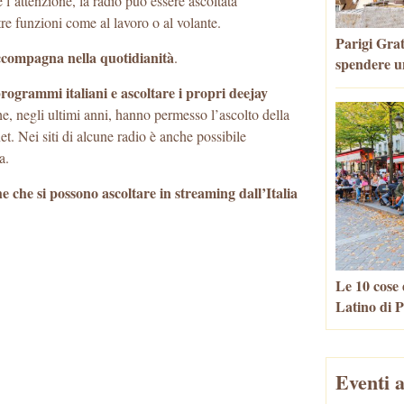
l’attenzione, la radio può essere ascoltata
re funzioni come al lavoro o al volante.
Parigi Grat
ccompagna nella quotidianità
.
spendere u
 programmi italiani e ascoltare i propri deejay
he, negli ultimi anni, hanno permesso l’ascolto della
t. Nei siti di alcune radio è anche possibile
a.
he che si possono ascoltare in streaming dall’Italia
Le 10 cose 
Latino di P
Eventi a