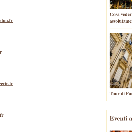
Cosa veder
dou.fr
assolutame
r
erie.fr
Tour di Par
fr
Eventi a