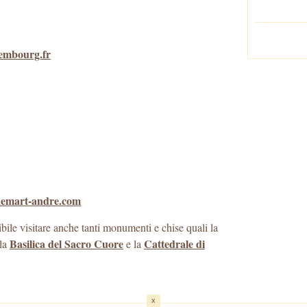
embourg.fr
uemart-andre.com
bile visitare anche tanti monumenti e chise quali la
Basilica del Sacro Cuore
Cattedrale di
 la
e la
x