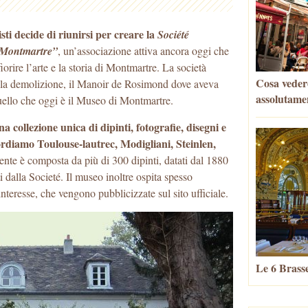
sti decide di riunirsi per creare la
Société
x Montmartre”
, un’associazione attiva ancora oggi che
iorire l’arte e la storia di Montmartre. La società
Cosa vedere
 alla demolizione, il Manoir de Rosimond dove aveva
assolutame
quello che oggi è il Museo di Montmartre.
a collezione unica di dipinti, fotografie, disegni e
icordiamo Toulouse-lautrec, Modigliani, Steinlen,
nte è composta da più di 300 dipinti, datati dal 1880
 dalla Societé. Il museo inoltre ospita spesso
nteresse, che vengono pubblicizzate sul sito ufficiale.
Le 6 Brasse