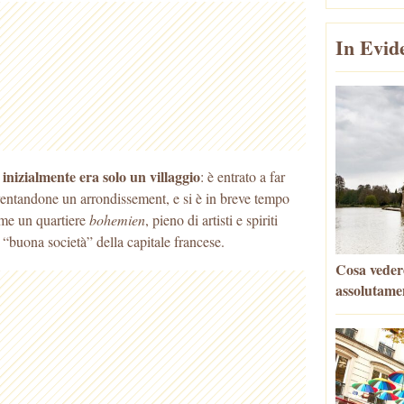
In Evid
i, inizialmente era solo un villaggio
: è entrato a far
ventandone un arrondissement, e si è
in breve tempo
ome un quartiere
bohemien
, pieno di artisti e spiriti
 “buona società” della capitale francese.
Cosa vedere
assolutame