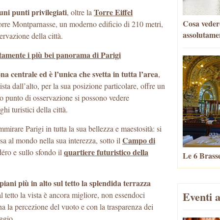
uni punti privilegiati
Torre Eiffel
, oltre la
Cosa vedere
orre Montparnasse, un moderno edificio di 210 metri,
assolutame
ervazione della città.
itamente i più bei panorama di Parigi
 centrale ed è l’unica che svetta in tutta l’area
,
ista dall’alto, per la sua posizione particolare, offre un
o punto di osservazione si possono vedere
 turistici della città.
irare Parigi in tutta la sua bellezza e maestosità: si
Campo di
sa al mondo nella sua interezza, sotto il
quartiere futuristico della
déro e sullo sfondo il
Le 6 Brasse
piani più in alto sul tetto la splendida terrazza
Eventi a
al tetto la vista è ancora migliore, non essendoci
ha la percezione del vuoto e con la trasparenza dei
aggio.