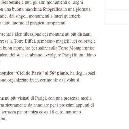
 Sorbonne
e tutti gli altri monumenti e luoghi
 con una buona macchina fotografica in una giornata
afie, dai singoli monumenti a interi quartieri;
tutto intorno ai parapetti trasparenti.
nsente l’identificazione dei monumenti più distanti,
esa la Torre Eiffel, sembrano magici: luci colorate e
 un buon momento per salire sulla Torre Montparnasse
calare del sole sembrano avvolgere Parigi in un ultimo
.
onomico “Ciel de Paris” al 56° piano
, ha degli spazi
ssono organizzare feste, cerimonie e talvolta si
nti più visitati di Parigi, con una presenza media
eta sicuramente da annotare per i prossimi appunti di
ulla terrazza panoramica costa 18 euro, ma sono
ini.