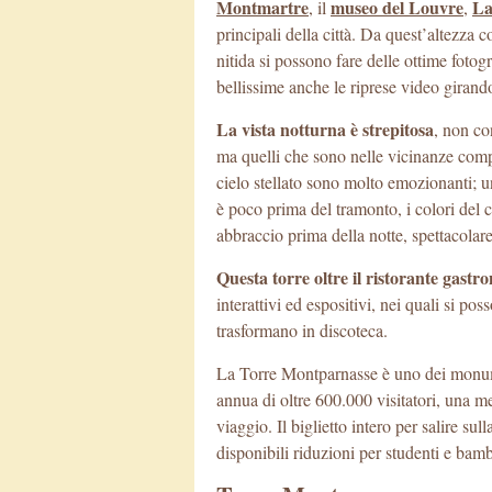
Montmartre
museo del Louvre
La
, il
,
principali della città. Da quest’altezza
nitida si possono fare delle ottime fotogr
bellissime anche le riprese video girando 
La vista notturna è strepitosa
, non co
ma quelli che sono nelle vicinanze compr
cielo stellato sono molto emozionanti;
è poco prima del tramonto, i colori del 
abbraccio prima della notte, spettacolare
Questa torre oltre il ristorante gastr
interattivi ed espositivi, nei quali si po
trasformano in discoteca.
La Torre Montparnasse è uno dei monume
annua di oltre 600.000 visitatori, una m
viaggio. Il biglietto intero per salire s
disponibili riduzioni per studenti e bamb