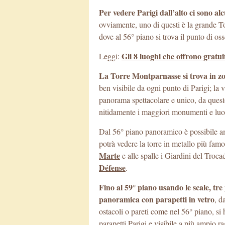
Per vedere Parigi dall’alto ci sono alc
ovviamente, uno di questi è la grande T
dove al 56° piano si trova il punto di oss
Gli 8 luoghi che offrono gratu
Leggi:
La Torre Montparnasse si trova in zona
ben visibile da ogni punto di Parigi; la v
panorama spettacolare e unico, da quest
nitidamente i maggiori monumenti e luoghi
Dal 56° piano panoramico è possibile amm
potrà vedere la torre in metallo più famo
Marte
e alle spalle i Giardini del Troca
Défense
.
Fino al 59° piano usando le scale, tre 
panoramica con parapetti in vetro
, d
ostacoli o pareti come nel 56° piano, si 
parapetti Parigi e visibile a più ampio r