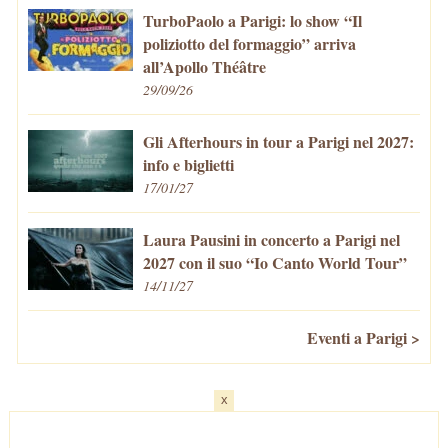
TurboPaolo a Parigi: lo show “Il
poliziotto del formaggio” arriva
all’Apollo Théâtre
29/09/26
Gli Afterhours in tour a Parigi nel 2027:
info e biglietti
17/01/27
Laura Pausini in concerto a Parigi nel
2027 con il suo “Io Canto World Tour”
14/11/27
Eventi a Parigi >
x
Home
-
Cosa fare/vedere
-
Eventi a Parigi
-
Mangiare e Bere
-
Trasporti
-
Vivere a Parigi