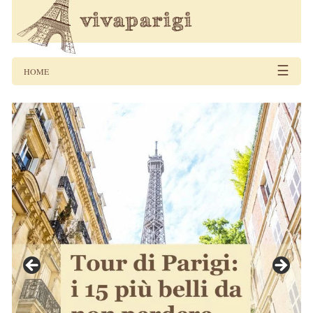
☰
HOME