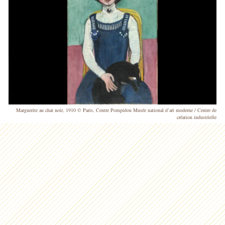
Marguerite au chat noir, 1910 © Paris, Centre Pompidou Musée national d’art moderne / Centre de
création industrielle