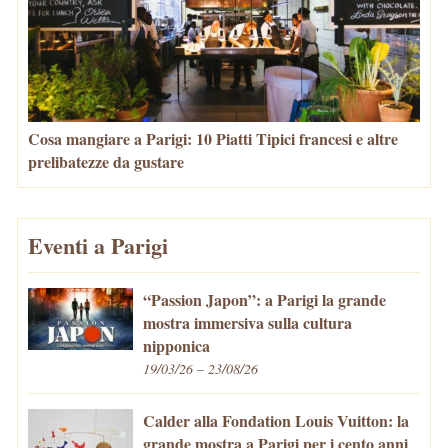
Cosa mangiare a Parigi: 10 Piatti Tipici francesi e altre
prelibatezze da gustare
Eventi a Parigi
“Passion Japon”: a Parigi la grande
mostra immersiva sulla cultura
nipponica
19/03/26 – 23/08/26
Calder alla Fondation Louis Vuitton: la
grande mostra a Parigi per i cento anni