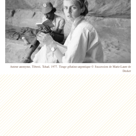
Auteur anonyme, Tibesti, Tchad, 1977. Tirage gélatino-argentique © Succession de Marie-Laure de
Decker