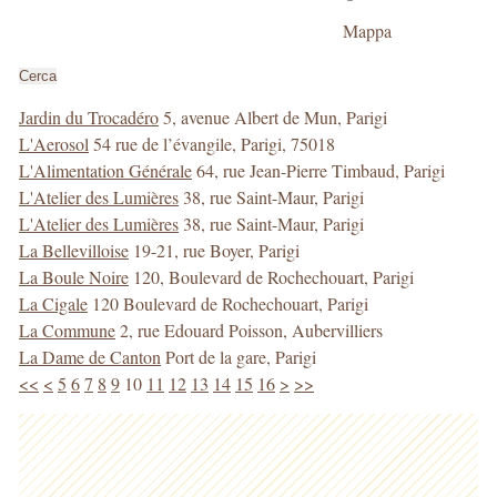
della
Mappa
ricerca
Cerca
Jardin du Trocadéro
5, avenue Albert de Mun, Parigi
L'Aerosol
54 rue de l’évangile, Parigi, 75018
L'Alimentation Générale
64, rue Jean-Pierre Timbaud, Parigi
L'Atelier des Lumières
38, rue Saint-Maur, Parigi
L'Atelier des Lumières
38, rue Saint-Maur, Parigi
La Bellevilloise
19-21, rue Boyer, Parigi
La Boule Noire
120, Boulevard de Rochechouart, Parigi
La Cigale
120 Boulevard de Rochechouart, Parigi
La Commune
2, rue Edouard Poisson, Aubervilliers
La Dame de Canton
Port de la gare, Parigi
<<
<
5
6
7
8
9
10
11
12
13
14
15
16
>
>>