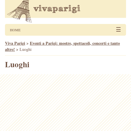
☰
HOME
Viva Parigi
>
Eventi a Parigi: mostre, spettacoli, concerti e tanto
altro!
>
Luoghi
Luoghi