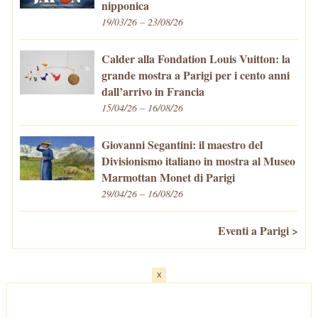
nipponica
19/03/26 – 23/08/26
Calder alla Fondation Louis Vuitton: la
grande mostra a Parigi per i cento anni
dall’arrivo in Francia
15/04/26 – 16/08/26
Giovanni Segantini: il maestro del
Divisionismo italiano in mostra al Museo
Marmottan Monet di Parigi
29/04/26 – 16/08/26
Eventi a Parigi >
x
Home
-
Cosa fare/vedere
-
Eventi a Parigi
-
Mangiare e Bere
-
Trasporti
-
Vivere a Parigi
-
Curiosità
-
Newsletter