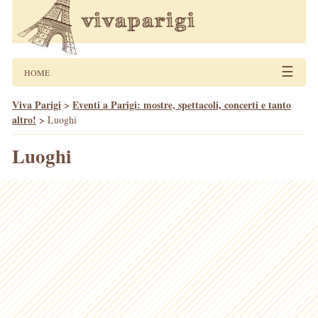
☰
HOME
Viva Parigi
>
Eventi a Parigi: mostre, spettacoli, concerti e tanto
altro!
>
Luoghi
Luoghi