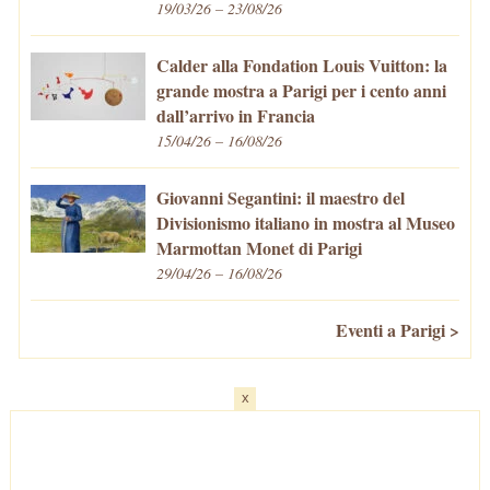
19/03/26 – 23/08/26
Calder alla Fondation Louis Vuitton: la
grande mostra a Parigi per i cento anni
dall’arrivo in Francia
15/04/26 – 16/08/26
Giovanni Segantini: il maestro del
Divisionismo italiano in mostra al Museo
Marmottan Monet di Parigi
29/04/26 – 16/08/26
Eventi a Parigi >
x
Home
-
Cosa fare/vedere
-
Eventi a Parigi
-
Mangiare e Bere
-
Trasporti
-
Vivere a Parigi
-
Curiosità
-
Newsletter
© VivaParigi.com - P.IVA: 11657680010 -
info@vivaparigi.com
-
Lavora con Noi
-
Privacy Policy
-
Cookie Policy
-
Mappa del Sito
-
Contatti
-
Facebook