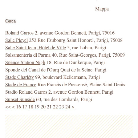
della
Mappa
ricerca
Cerca
Roland Garros
2, avenue Gordon Bennett, Parigi, 75016
Salle Pleyel
252 Rue Faubourg Saint-Honoré , Parigi, 75008
Salle Saint-Jean, Hôtel de Ville
5, rue Lobau, Parigi
Salsamenteria di Parma
40, Rue Saint-Georges, Parigi, 75009
Silence Station Nigh
18, Rue de Dunkerque, Parigi
Sponde del Canal de l'Ourq
Quai de la Seine, Parigi
Stade Charléty
99, boulevard Kellermann, Parigi
Stade de France
Rue Francis de Pressensé, Plaine Saint Denis
Stadio Roland Garros
2, avenue Gordon Bennett, Parigi
Sunset Sunside
60, rue des Lombards, Parigi
<<
<
16
17
18
19
20
21
22
23
24
>