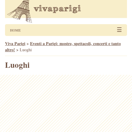
☰
HOME
Viva Parigi
>
Eventi a Parigi: mostre, spettacoli, concerti e tanto
altro!
>
Luoghi
Luoghi