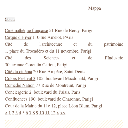
della
Mappa
ricerca
Cerca
Cinémathèque française
51 Rue de Bercy, Parigi
Cirque d'Hiver
110 rue Amelot, PAris
Cité de l'architecture et du patrimoine
1, place du Trocadéro et du 11 novembre, Parigi
Cité des Sciences et de l’Industrie
30, avenue Corentin Cariou, Parigi
Cité du cinéma
20 Rue Ampère, Saint Denis
Colors Festival 3
105, boulevard Macdonald, Parigi
Comédie Nation
77 Rue de Montreuil, Parigi
Conciergerie
2, boulevard du Palais, Paris
Confluences
190, boulevard de Charonne, Parigi
Cour de la Mairie du 11e
12, place Léon Blum, Parigi
<
1
2
3
4
5
6
7
8
9
10
11
12
>
>>