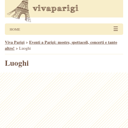
☰
HOME
Viva Parigi
>
Eventi a Parigi: mostre, spettacoli, concerti e tanto
altro!
>
Luoghi
Luoghi