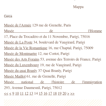
della
Mappa
ricerca
Cerca
Musée de l'Armée
129 rue de Grenelle, Paris
Musée de l'Homme
17, Place du Trocadéro et du 11 Novembre, Parigi, 75016
Musée de La Poste
34, boulevard de Vaugirard, Parigi
Musée de la Vie Romantique
16, rue Chaptal, Parigi, 75009
Musée de Montmartre
12, rue Cortot, Parigi
Musée des Arts Forains
53, avenue des Terroirs de France, Parigi
Musée du Luxembourg
19, rue de Vaugirard, Parigi
Musée du quai Branly
37 Quai Branly, Parigi
Musée Maillol
61, rue de Grenelle, Parigi
Musée national de l'histoire de l'immigration
293, Avenue Daumesnil, Parigi, 75012
<<
<
9
10
11
12
13
14
15
16
17
18
19
20
>
>>