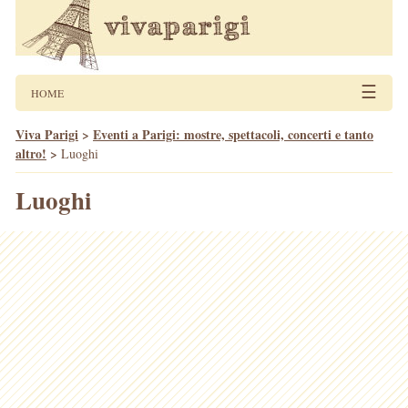
☰
HOME
Viva Parigi
>
Eventi a Parigi: mostre, spettacoli, concerti e tanto
altro!
>
Luoghi
Luoghi