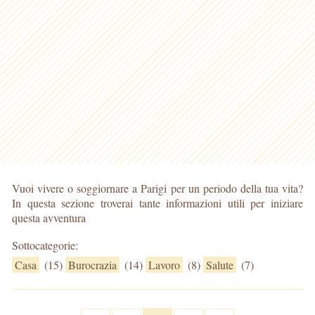
Vuoi vivere o soggiornare a Parigi per un periodo della tua vita?
In questa sezione troverai tante informazioni utili per iniziare
questa avventura
Sottocategorie:
Casa
(15)
Burocrazia
(14)
Lavoro
(8)
Salute
(7)