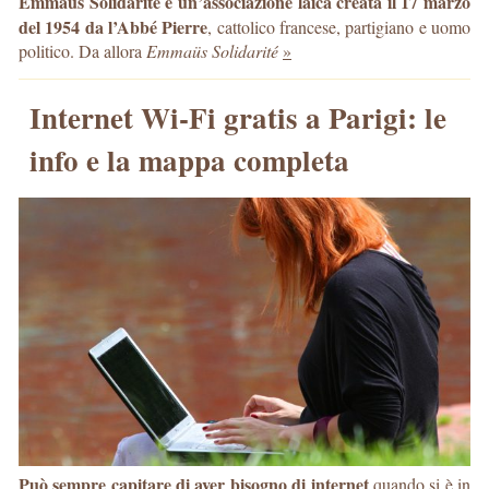
Emmaüs Solidarité è un’associazione laica creata il 17 marzo
del 1954 da l’Abbé Pierre
, cattolico francese, partigiano e uomo
politico. Da allora
Emmaüs Solidarité
»
Internet Wi-Fi gratis a Parigi: le
info e la mappa completa
Può sempre capitare di aver bisogno di internet
quando si è in