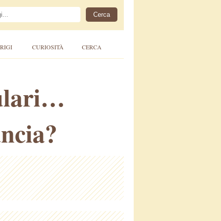
RIGI
CURIOSITÀ
CERCA
lulari…
ancia?