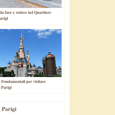
da fare e vedere nel Quartiere
arigi
i Fondamentali per visitare
 Parigi
 Parigi