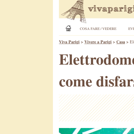
COSA FARE / VEDERE
EV
Viva Parigi
>
Vivere a Parigi
>
Casa
>
El
Elettrodome
come disfar