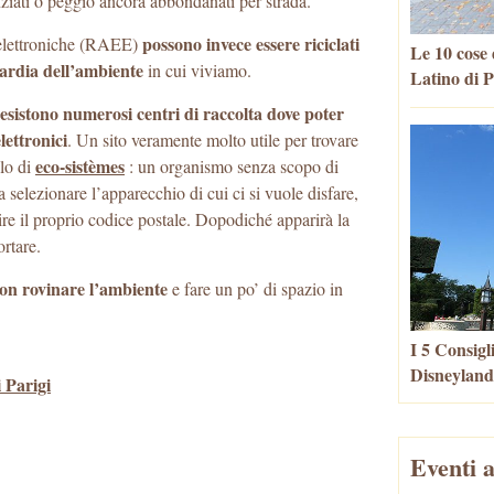
renziati o peggio ancora abbondanati per strada.
possono invece essere riciclati
ed elettroniche (RAEE)
Le 10 cose 
uardia dell’ambiente
in cui viviamo.
Latino di P
 esistono numerosi centri di raccolta dove poter
elettronici
. Un sito veramente molto utile per trovare
eco-sistèmes
lo di
: un organismo senza scopo di
ta selezionare l’apparecchio di cui ci si vuole disfare,
ire il proprio codice postale. Dopodiché apparirà la
ortare.
on rovinare l’ambiente
e fare un po’ di spazio in
I 5 Consigl
Disneyland
 Parigi
Eventi a