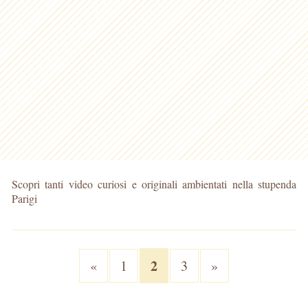
Scopri tanti video curiosi e originali ambientati nella stupenda
Parigi
2
«
1
3
»