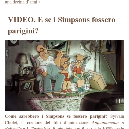
una decina d’anni
»
VIDEO. E se i Simpsons fossero
parigini?
Come sarebbero i Simpsons se fossero parigini?
Sylvain
Cholet, il creatore del film d’animazione
Appuntamento a
Belleville
e
L’illusionista
, li reinvinta con il suo stile 100% made