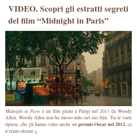
VIDEO. Scopri gli estratti segreti
del film “Midnight in Paris”
Midnight in Paris
è un film girato a Parigi nel 2011 da Woody
Allen. Woody Allen non ha messo tutto nel suo film. Tra le varie
premio Oscar nel 2012
riprese, che gli hanno valso anche un
, ce
n’erano alcune
»