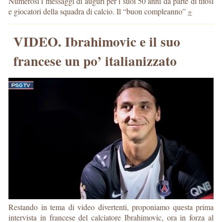
Numerosi i messaggi di auguri per i suoi 50 anni da parte di tifosi
e giocatori della squadra di calcio. Il “buon compleanno”
»
VIDEO. Ibrahimovic e il suo
francese un po’ italianizzato
Restando in tema di video divertenti, proponiamo questa prima
intervista in francese del calciatore Ibrahimovic, ora in forza al