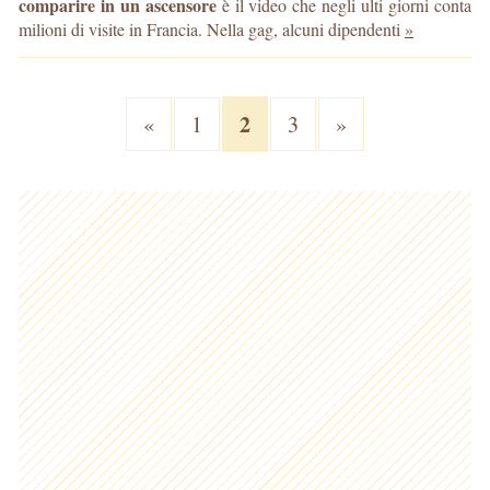
comparire in un ascensore
è il video che negli ulti giorni conta
milioni di visite in Francia. Nella gag, alcuni dipendenti
»
2
«
1
3
»