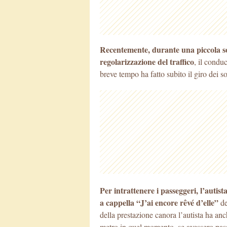
Recentemente, durante una piccola sos
regolarizzazione del traffico
, il condu
breve
tempo ha fatto subito il giro dei s
Per intrattenere i passeggeri, l’autis
a cappella “J’ai encore rêvé d’elle”
de
della prestazione canora l’autista ha anc
metro in quel momento, se avessero pas