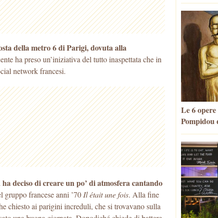
ta della metro 6 di Parigi, dovuta alla
cente ha preso un’iniziativa del tutto inaspettata che in
ocial network francesi.
Le 6 opere
Pompidou d
ta ha deciso di creare un po’ di atmosfera cantando
l gruppo francese anni ’70
Il était une fois
. Alla fine
he chiesto ai parigini increduli, che si trovavano sulla
sato una buona giornata. Dopodiché chiede di battere