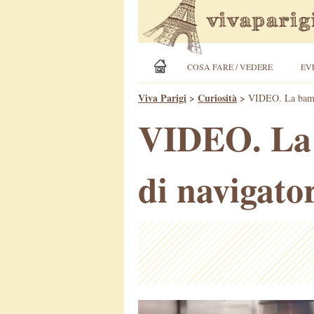
COSA FARE / VEDERE
EV
Viva Parigi
>
Curiosità
>
VIDEO. La bambi
VIDEO. La 
di navigato