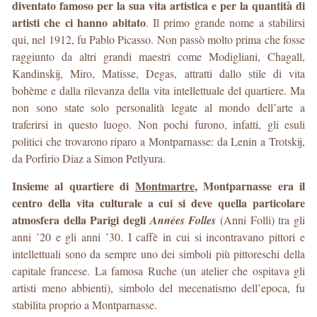
diventato famoso per la sua vita artistica e per la quantità di
artisti che ci hanno abitato
. Il primo grande nome a stabilirsi
qui, nel 1912, fu Pablo Picasso. Non passò molto prima che fosse
raggiunto da altri grandi maestri come Modigliani, Chagall,
Kandinskij, Miro, Matisse, Degas, attratti dallo stile di vita
bohème e dalla rilevanza della vita intellettuale del quartiere. Ma
non sono state solo personalità legate al mondo dell’arte a
traferirsi in questo luogo. Non pochi furono, infatti, gli esuli
politici che trovarono riparo a Montparnasse: da Lenin a Trotskij,
da Porfirio Diaz a Simon Petlyura.
Insieme al quartiere di
Montmartre
, Montparnasse era il
centro della vita culturale a cui si deve quella particolare
atmosfera della Parigi degli
Années Folles
(Anni Folli) tra gli
anni ’20 e gli anni ’30. I caffè in cui si incontravano pittori e
intellettuali sono da sempre uno dei simboli più pittoreschi della
capitale francese. La famosa Ruche (un atelier che ospitava gli
artisti meno abbienti), simbolo del mecenatismo dell’epoca, fu
stabilita proprio a Montparnasse.