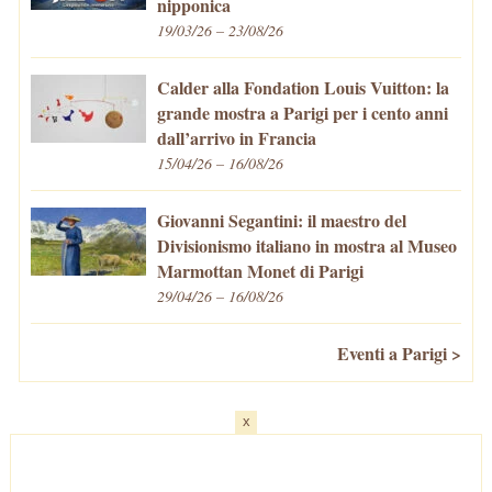
nipponica
19/03/26 – 23/08/26
Calder alla Fondation Louis Vuitton: la
grande mostra a Parigi per i cento anni
dall’arrivo in Francia
15/04/26 – 16/08/26
Giovanni Segantini: il maestro del
Divisionismo italiano in mostra al Museo
Marmottan Monet di Parigi
29/04/26 – 16/08/26
Eventi a Parigi >
x
Home
-
Cosa fare/vedere
-
Eventi a Parigi
-
Mangiare e Bere
-
Trasporti
-
Vivere a Parigi
-
Curiosità
-
Newsletter
© VivaParigi.com - P.IVA: 11657680010 -
info@vivaparigi.com
-
Lavora con Noi
-