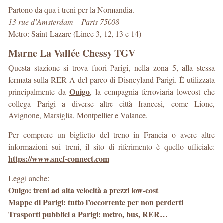
Partono da qua i treni per la Normandia.
13 rue d’Amsterdam – Paris 75008
Metro: Saint-Lazare (Linee 3, 12, 13 e 14)
Marne La Vallée Chessy TGV
Questa stazione si trova fuori Parigi, nella zona 5, alla stessa
fermata sulla RER A del parco di Disneyland Parigi. È utilizzata
Ouigo
principalmente da
, la compagnia ferroviaria lowcost che
collega Parigi a diverse altre città francesi, come Lione,
Avignone, Marsiglia, Montpellier e Valance.
Per comprere un biglietto del treno in Francia o avere altre
informazioni sui treni, il sito di riferimento è quello ufficiale:
https://www.sncf-connect.com
Leggi anche:
Ouigo: treni ad alta velocità a prezzi low-cost
Mappe di Parigi: tutto l’occorrente per non perderti
Trasporti pubblici a Parigi: metro, bus, RER…