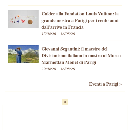
Calder alla Fondation Louis Vuitton: la
grande mostra a Parigi per i cento anni
dall’arrivo in Francia
15/04/26 – 16/08/26
Giovanni Segantini: il maestro del
Divisionismo italiano in mostra al Museo
Marmottan Monet di Parigi
29/04/26 – 16/08/26
Eventi a Parigi >
x
Home
-
Cosa fare/vedere
-
Eventi a Parigi
-
Mangiare e Bere
-
Trasporti
-
Vivere a Parigi
-
Curiosità
-
Newsletter
© VivaParigi.com - P.IVA: 11657680010 -
info@vivaparigi.com
-
Lavora con Noi
-
Privacy Policy
-
Cookie Policy
-
Mappa del Sito
-
Contatti
-
Facebook