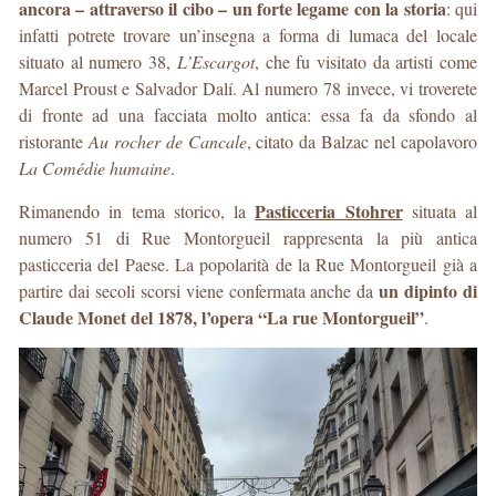
ancora – attraverso il cibo – un forte legame con la storia
: qui
infatti potrete trovare un’insegna a forma di lumaca del locale
situato al numero 38,
L’Escargot
, che fu visitato da artisti come
Marcel Proust e Salvador Dalí. Al numero 78 invece, vi troverete
di fronte ad una facciata molto antica: essa fa da sfondo al
ristorante
Au rocher de Cancale
, citato da Balzac nel capolavoro
La Comédie humaine
.
Pasticceria Stohrer
Rimanendo in tema storico, la
situata al
numero 51 di Rue Montorgueil rappresenta la più antica
pasticceria del Paese. La popolarità de la Rue Montorgueil già a
un dipinto di
partire dai secoli scorsi viene confermata anche da
Claude Monet del 1878, l’opera “La rue Montorgueil”
.