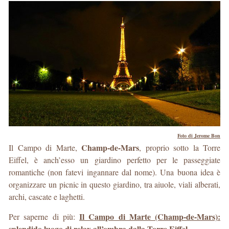
Foto di Jerome Bon
Champ-de-Mars
Il Campo di Marte,
, proprio sotto la Torre
Eiffel, è anch’esso un giardino perfetto per le passeggiate
romantiche (non fatevi ingannare dal nome). Una buona idea è
organizzare un picnic in questo giardino, tra aiuole, viali alberati,
archi, cascate e laghetti.
Il Campo di Marte (Champ-de-Mars):
Per saperne di più:
splendido luogo di relax all’ombra dalla Torre Eiffel