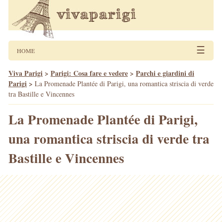
☰
HOME
Viva Parigi
>
Parigi: Cosa fare e vedere
>
Parchi e giardini di
Parigi
>
La Promenade Plantée di Parigi, una romantica striscia di verde
tra Bastille e Vincennes
La Promenade Plantée di Parigi,
una romantica striscia di verde tra
Bastille e Vincennes