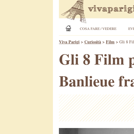
COSA FARE / VEDERE
EV
Viva Parigi
>
Curiosità
>
Film
>
Gli 8 Fi
Gli 8 Film p
Banlieue fr