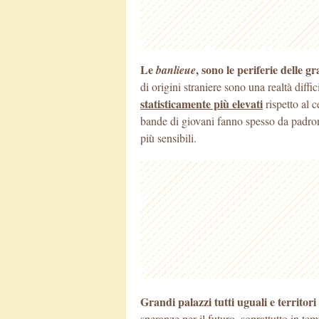
Le
, sono le periferie delle gr
banlieue
di origini straniere sono una realtà diffi
statisticamente più elevati
rispetto al c
bande di giovani fanno spesso da padroni
più sensibili.
Grandi palazzi tutti uguali e territor
speranze per il futuro, soprattutto in te