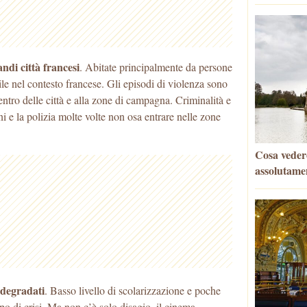
andi città francesi
. Abitate principalmente da persone
cile nel contesto francese. Gli episodi di violenza sono
entro delle città e alla zone di campagna. Criminalità e
 e la polizia molte volte non osa entrare nelle zone
Cosa vedere
assolutame
i degradati
. Basso livello di scolarizzazione e poche
mpo di crisi. Ma non c’è solo disagio, il cinema