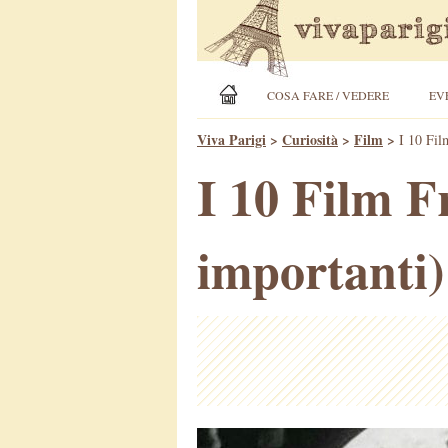
COSA FARE / VEDERE
EV
Viva Parigi
>
Curiosità
>
Film
>
I 10 Fil
I 10 Film Fr
importanti)