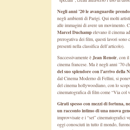
Negli anni ’20 le avanguardie prendo
negli ambienti di Parigi. Qui molti arti
alle immagini di avere un movimento. Cos
Marcel Duchamp
elevano il cinema ad
prerogativa dei film, questi lavori sono 
presenti nella classifica dell’articolo).
Jean Renoir
Successivamente è
, con i
cinema francese. Ma è negli anni ’70 c
del suo splendore con l’arrivo della 
dal Cinema Moderno di Fellini, si ponev
del cinema hollywoodiano, con lo scopo d’
cinematografica di film come “Via col v
Girati spesso con mezzi di fortuna, ne
un racconto intimo di una nuova gene
improvvisate e i “set” cinematografici v
oggi conosciuti in tutto il mondo, furon