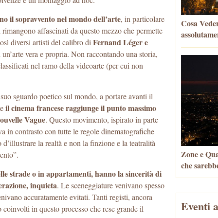
no il sopravvento nel mondo dell’arte
, in particolare
Cosa Vedere
sti rimangono affascinati da questo mezzo che permette
assolutame
Fernand Léger e
ì diversi artisti del calibro di
 un’arte vera e propria. Non raccontando una storia,
classificati nel ramo della videoarte (per cui non
l suo sguardo poetico sul mondo, a portare avanti il
il cinema francese raggiunge il punto massimo
he
Nouvelle Vague
. Questo movimento, ispirato in parte
a in contrasto con tutte le regole dinematografiche
illustrare la realtà e non la finzione e la teatralità
Zone e Quar
ento”.
che sarebbe
lle strade o in appartamenti, hanno la sincerità di
razione, inquieta
. Le sceneggiature venivano spesso
enivano accuratamente evitati. Tanti registi, ancora
Eventi a
o coinvolti in questo processo che rese grande il