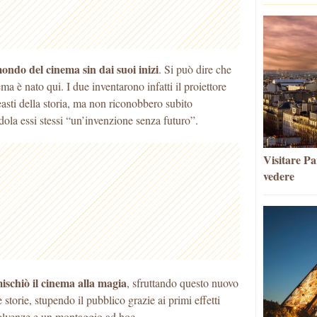
mondo del cinema sin dai suoi inizi
. Si può dire che
ema è nato qui. I due inventarono infatti il proiettore
easti della storia, ma non riconobbero subito
dola essi stessi “un’invenzione senza futuro”.
Visitare Par
vedere
schiò il cinema alla magia
, sfruttando questo nuovo
storie, stupendo il pubblico grazie ai primi effetti
ssolvenze e un montaggio ad hoc.