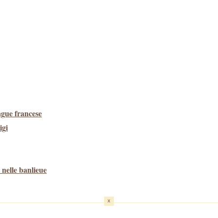
Vague francese
igi
 nelle banlieue
x