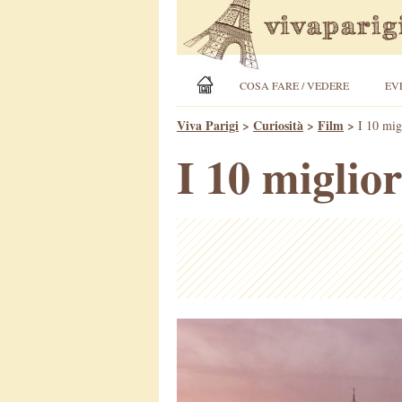
COSA FARE / VEDERE
EV
Viva Parigi
>
Curiosità
>
Film
>
I 10 mig
I 10 miglio