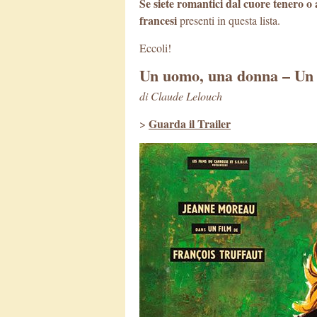
Se siete romantici dal cuore tenero o
francesi
presenti in questa lista.
Eccoli!
Un uomo, una donna – Un
di Claude Lelouch
Guarda il Trailer
>