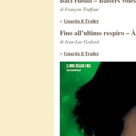
Baci rubati – Baisers volés
di François Truffaut
Guarda il Trailer
>
Fino all’ultimo respiro – À
di Jean-Luc Godard
Guarda il Trailer
>