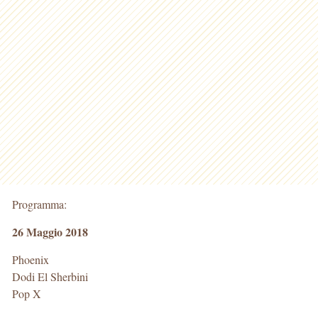
Programma:
26 Maggio 2018
Phoenix
Dodi El Sherbini
Pop X