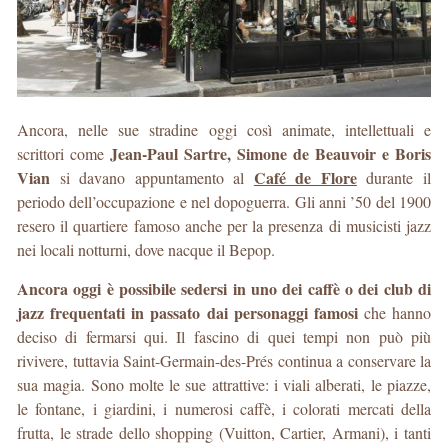
Ancora, nelle sue stradine oggi così animate, intellettuali e
Jean-Paul Sartre, Simone de Beauvoir e Boris
scrittori come
Vian
Café de Flore
si davano appuntamento al
durante il
periodo dell’occupazione e nel dopoguerra. Gli anni ’50 del 1900
resero il quartiere famoso anche per la presenza di musicisti jazz
nei locali notturni, dove nacque il Bepop.
Ancora oggi è possibile sedersi in uno dei caffè o dei club di
jazz frequentati in passato dai personaggi famosi
che hanno
deciso di fermarsi qui. Il fascino di quei tempi non può più
rivivere, tuttavia Saint-Germain-des-Prés continua a conservare la
sua magia. Sono molte le sue attrattive: i viali alberati, le piazze,
le fontane, i giardini, i numerosi caffè, i colorati mercati della
frutta, le strade dello shopping (Vuitton, Cartier, Armani), i tanti