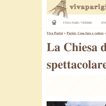
COSA FARE / VEDERE
EV
Viva Parigi
>
Parigi: Cosa fare e vedere
La Chiesa d
spettacolar