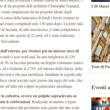
I 20 Musei 
base di un progetto dell’architetto Christophe Gamard,
e venne rimpiazzato da un progetto ideato dagli
 A causa della mancanza di fondi i lavori vennero in
no ad essere completati solo 130 anni dopo. La torre sud,
 facciata, di stile neoclassico, è stata completata a
te in uno spazio di 22 anni, ed è stata realizzata
ò Servandoni.
dall’esterno, per rivelare poi un interno ricco di
a secondo l’asse nord-sud, ha una lunghezza di 120
 di 30. la facciata presenta un doppio colonnato ionico
Tour di Par
, ed è risalente al 1754. All’interno della chiesa, nella
tro non è che una meridiana. Installato in seguito alla
elisco viene toccato ogni giorno dai raggi del sole, che,
Eventi a
o sul tetto per colpire la particolare meridiana.
è la cattedra, ovvero un pulpito sopraelevato su
nte le celebrazioni
. Realizzato in marmo e legno
, elevandosi dal pavimento solo grazie alle due scale