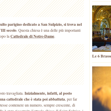
ulto parigino dedicato a San Sulpizio, si trova nel
III secolo
. Questa chiesa è una delle più importanti
Cattedrale di Notre-Dame
dopo la
.
Le 6 Brasse
Inizialmente, infatti, al posto
osto travagliata.
una cattedrale che è stata poi abbattuta
, per far
otesse contenere un numero, sempre crescente, di
a è stata ricostruita l’attuale chiesa di Saint-Sulpice, i