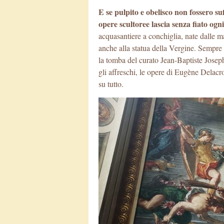
E se pulpito e obelisco non fossero suff
opere scultoree lascia senza fiato ogn
acquasantiere a conchiglia, nate dalle m
anche alla statua della Vergine. Sempr
la tomba del curato Jean-Baptiste Josep
gli affreschi, le opere di Eugène Delac
su tutto.