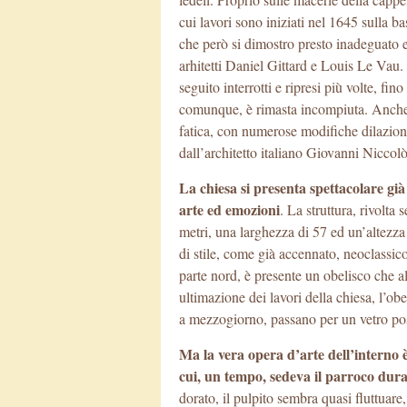
cui lavori sono iniziati nel 1645 sulla 
che però si dimostro presto inadeguato 
arhitetti Daniel Gittard e Louis Le Vau.
seguito interrotti e ripresi più volte, fi
comunque, è rimasta incompiuta. Anche la
fatica, con numerose modifiche dilaziona
dall’architetto italiano Giovanni Niccol
La chiesa si presenta spettacolare già 
arte ed emozioni
. La struttura, rivolt
metri, una larghezza di 57 ed un’altezza
di stile, come già accennato, neoclassico
parte nord, è presente un obelisco che al
ultimazione dei lavori della chiesa, l’ob
a mezzogiorno, passano per un vetro post
Ma la vera opera d’arte dell’interno 
cui, un tempo, sedeva il parroco dura
dorato, il pulpito sembra quasi fluttuare