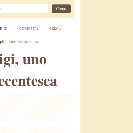
RIGI
CURIOSITÀ
CERCA
pio di arte Settecentesca
igi, uno
tecentesca