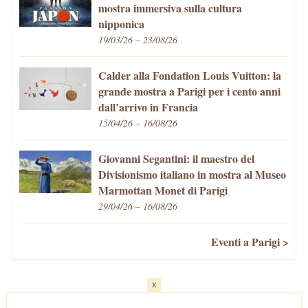
mostra immersiva sulla cultura
nipponica
19/03/26 – 23/08/26
Calder alla Fondation Louis Vuitton: la
grande mostra a Parigi per i cento anni
dall’arrivo in Francia
15/04/26 – 16/08/26
Giovanni Segantini: il maestro del
Divisionismo italiano in mostra al Museo
Marmottan Monet di Parigi
29/04/26 – 16/08/26
Eventi a Parigi >
x
Home
-
Cosa fare/vedere
-
Eventi a Parigi
-
Mangiare e Bere
-
Trasporti
-
Vivere a Parigi