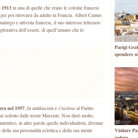
l 1913
in una di quelle che erano le colonie francesi
 per poi ritrovarsi da adulto in Francia. Albert Camus
maturgo e attivista francese, il suo interesse letterario
splorativa dell’essere, di quell’umano che lo
Parigi Grat
spendere u
tura nel 1957
, fu antifascista e s’iscrisse al Partito
i sedotto dalle teorie Marxiste. Non durò molto,
tentico, in altre parole quello individualista, divenne
Visitare Par
e della sua personalità eclettica e della sua mente
vedere