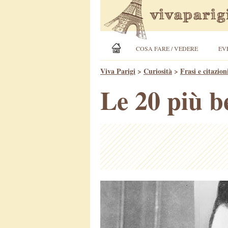
COSA FARE / VEDERE
EV
Viva Parigi
>
Curiosità
>
Frasi e citazion
Le 20 più b