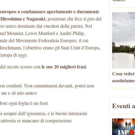
le europeo a condannare apertamente e duramente
i Hiroshima e Nagasaki
, posizione che fece il giro del
ro unico dominato dai vincitori della guerra. Nel
el Mounier, Lewis Munford e André Philip,
nale del Movimento Federalista Europeo, il cui
Hirschmann, l’obiettivo erano gli Stati Uniti d’Europa,
Europa di oggi.
le sue 20 migliori frasi
del secolo scorso con
.
Cosa vedere
assolutame
non condurti. Non camminarmi davanti, potrei non
a me e sii mio amico
ve ogni foglia è un fiore
Eventi a
i sempre dall’ignoranza, e le buone intenzioni
 cattiveria se mancano di comprensione