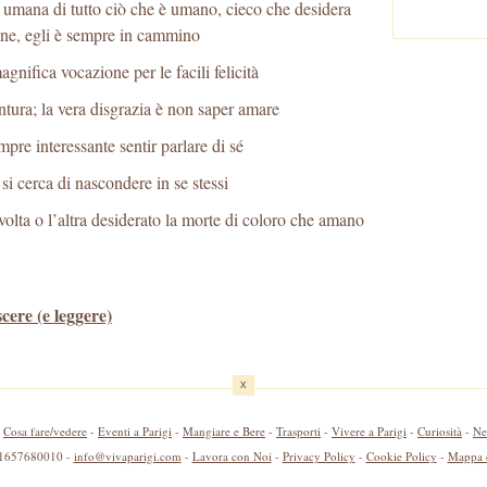
 umana di tutto ciò che è umano, cieco che desidera
fine, egli è sempre in cammino
gnifica vocazione per le facili felicità
tura; la vera disgrazia è non saper amare
re interessante sentir parlare di sé
si cerca di nascondere in se stessi
olta o l’altra desiderato la morte di coloro che amano
scere (e leggere)
x
-
Cosa fare/vedere
-
Eventi a Parigi
-
Mangiare e Bere
-
Trasporti
-
Vivere a Parigi
-
Curiosità
-
Ne
 11657680010 -
info@vivaparigi.com
-
Lavora con Noi
-
Privacy Policy
-
Cookie Policy
-
Mappa d