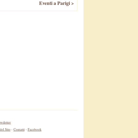
Eventi a Parigi >
wsletter
el Sito
-
Contatti
-
Facebook