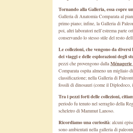
Tornando alla Galleria, essa copre un’
Galleria di Anatomia Comparata al piano 
primo piano; infine, la Galleria di Paleo
poi, altri laboratori nell’estrema parte o
conservando lo stesso stile del resto dell
Le collezioni, che vengono da diversi 
dei viaggi e delle esplorazioni degli s
Ménagerie 
pezzi che provengono dalla
Comparata ospita almeno un migliaio di sc
classificazione; nella Galleria di Paleo
fossili di dinosauri (come il Diplodoco,
Tra i pezzi forti delle collezioni, citi
periodo fu tenuto nel serraglio della Reg
scheletro di Mammut Lanoso.
Ricordiamo una curiosità
: alcuni epi
sono ambientati nella galleria di paleon