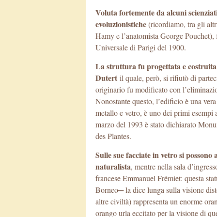
Voluta fortemente da alcuni scienziati
evoluzionistiche
(ricordiamo, tra gli al
Hamy e l’anatomista George Pouchet), f
Universale di Parigi del 1900.
La struttura fu progettata e costruita
Dutert
il quale, però, si rifiutò di part
originario fu modificato con l’eliminaz
Nonostante questo, l’edificio è una vera
metallo e vetro, è uno dei primi esempi 
marzo del 1993 è stato dichiarato Monum
des Plantes.
Sulle sue facciate in vetro si possono
naturalista
, mentre nella sala d’ingress
francese Emmanuel Frémiet: questa stat
Borneo─ la dice lunga sulla visione dist
altre civiltà) rappresenta un enorme or
orango urla eccitato per la visione di qu