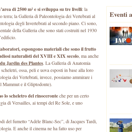
area di 2500 m² e si sviluppa su tre livelli
: la
Eventi a
terra; la Galleria di Paleontologia dei Vertebrati al
ntologia degli Invertebrati al secondo piano. Ci sono,
rientale della Galleria che sono stati costruiti nel 1930
’edificio.
laboratori, espongono materiali che sono il frutto
tudiosi naturalisti del XVIII e XIX secolo
, ma anche
du Jardin des Plantes
. La Galleria di Anatomia
heletri, ossa, peli e uova esposti in base alla loro
ntologia dei Vertebrati, invece, possiamo ammirare i
 il Mammut e il Gliptodonte).
amo lo scheletro del rinoceronte
che per un certo
gia di Versailles, ai tempi del Re Sole, e uno
sodi del fumetto “Adéle Blanc-Sec”, di Jacques Tardi,
tologia. E anche il cinema ne ha fatto uso per