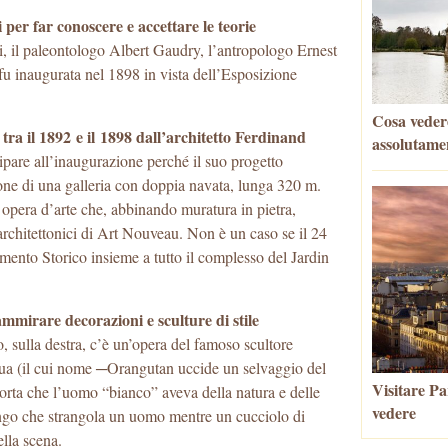
 per far conoscere e accettare le teorie
tri, il paleontologo Albert Gaudry, l’antropologo Ernest
u inaugurata nel 1898 in vista dell’Esposizione
Cosa vedere
 tra il 1892 e il 1898 dall’architetto Ferdinand
assolutame
ecipare all’inaugurazione perché il suo progetto
ione di una galleria con doppia navata, lunga 320 m.
 opera d’arte che, abbinando muratura in pietra,
architettonici di Art Nouveau. Non è un caso se il 24
ento Storico insieme a tutto il complesso del Jardin
 ammirare decorazioni e sculture di stile
o, sulla destra, c’è un’opera del famoso scultore
ua (il cui nome ─Orangutan uccide un selvaggio del
Visitare Par
orta che l’uomo “bianco” aveva della natura e delle
vedere
ango che strangola un uomo mentre un cucciolo di
ella scena.