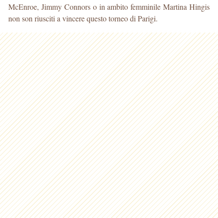
McEnroe, Jimmy Connors o in ambito femminile Martina Hingis
non son riusciti a vincere questo torneo di Parigi.