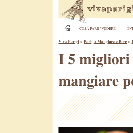
COSA FARE / VEDERE
EV
Viva Parigi
>
Parigi: Mangiare e Bere
>
I 5 miglior
mangiare pe