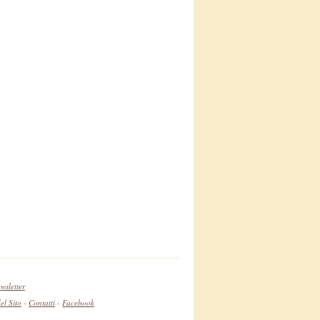
wsletter
l Sito
-
Contatti
-
Facebook