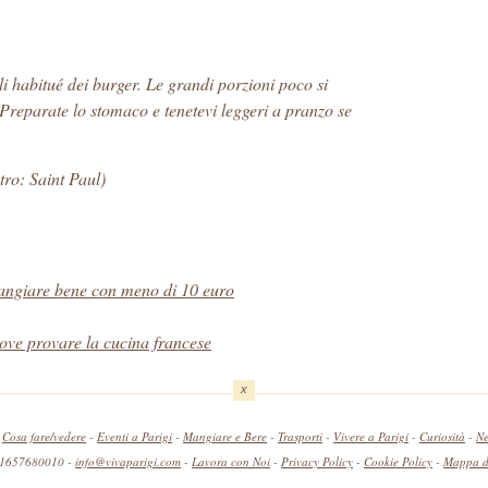
li habitué dei burger. Le grandi porzioni poco si
. Preparate lo stomaco e tenetevi leggeri a pranzo se
tro: Saint Paul)
mangiare bene con meno di 10 euro
dove provare la cucina francese
x
-
Cosa fare/vedere
-
Eventi a Parigi
-
Mangiare e Bere
-
Trasporti
-
Vivere a Parigi
-
Curiosità
-
Ne
 11657680010 -
info@vivaparigi.com
-
Lavora con Noi
-
Privacy Policy
-
Cookie Policy
-
Mappa de