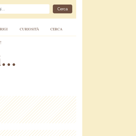
RIGI
CURIOSITÀ
CERCA
!
gi…