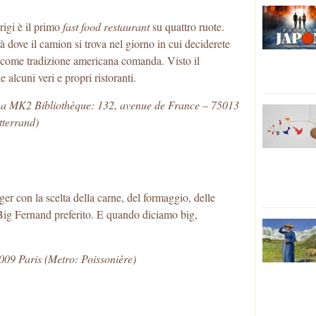
rigi è il primo
fast food restaurant
su quattro ruote.
ità dove il camion si trova nel giorno in cui deciderete
 come tradizione americana comanda. Visto il
alcuni veri e propri ristoranti.
ma MK2 Bibliothèque: 132, avenue de France – 75013
tterrand)
er con la scelta della carne, del formaggio, delle
o Big Fernand preferito. E quando diciamo big,
009 Paris (Metro: Poissonière)