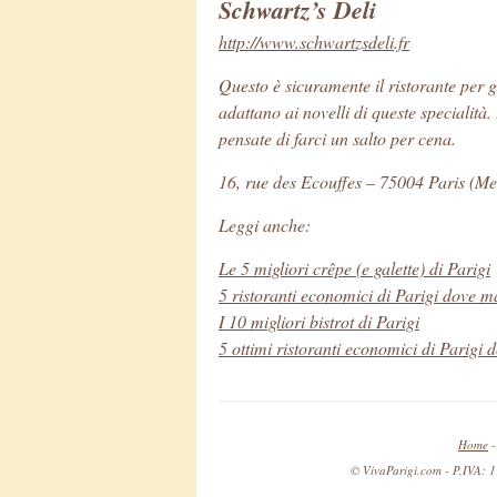
Schwartz’s Deli
http://www.schwartzsdeli.fr
Questo è sicuramente il ristorante per g
adattano ai novelli di queste specialità
pensate di farci un salto per cena.
16, rue des Ecouffes – 75004 Paris (Me
Leggi anche:
Le 5 migliori crêpe (e galette) di Parigi
5 ristoranti economici di Parigi dove 
I 10 migliori bistrot di Parigi
5 ottimi ristoranti economici di Parigi 
Home
© VivaParigi.com - P.IVA: