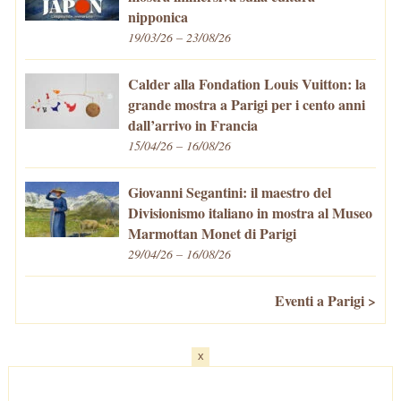
nipponica
19/03/26 – 23/08/26
Calder alla Fondation Louis Vuitton: la
grande mostra a Parigi per i cento anni
dall’arrivo in Francia
15/04/26 – 16/08/26
Giovanni Segantini: il maestro del
Divisionismo italiano in mostra al Museo
Marmottan Monet di Parigi
29/04/26 – 16/08/26
Eventi a Parigi >
x
Home
-
Cosa fare/vedere
-
Eventi a Parigi
-
Mangiare e Bere
-
Trasporti
-
Vivere a Parigi
-
Curiosità
-
Newsletter