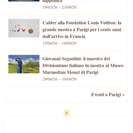
nipponica
19/03/26 – 23/08/26
Calder alla Fondation Louis Vuitton: la
grande mostra a Parigi per i cento anni
dall’arrivo in Francia
15/04/26 – 16/08/26
Giovanni Segantini: il maestro del
Divisionismo italiano in mostra al Museo
Marmottan Monet di Parigi
29/04/26 – 16/08/26
Eventi a Parigi >
x
Home
-
Cosa fare/vedere
-
Eventi a Parigi
-
Mangiare e Bere
-
Trasporti
-
Vivere a Parigi
-
Curiosità
-
Newsletter
© VivaParigi.com - P.IVA: 11657680010 -
info@vivaparigi.com
-
Lavora con Noi
-