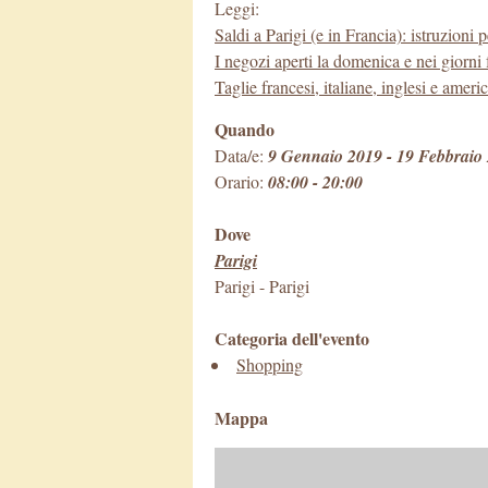
Leggi:
Saldi a Parigi (e in Francia): istruzioni p
I negozi aperti la domenica e nei giorni f
Taglie francesi, italiane, inglesi e amer
Quando
Data/e:
9 Gennaio 2019 - 19 Febbraio
Orario:
08:00 - 20:00
Dove
Parigi
Parigi
-
Parigi
Categoria dell'evento
Shopping
Mappa