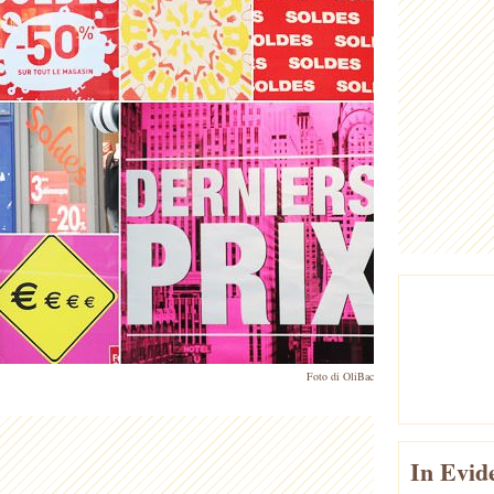
Foto di OliBac
In Evid