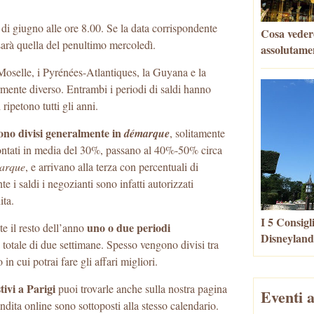
 di giugno alle ore 8.00. Se la data corrispondente
Cosa veder
 sarà quella del penultimo mercoledì.
assolutame
Moselle, i Pyrénées-Atlantiques, la Guyana e la
ente diverso. Entrambi i periodi di saldi hanno
ipetono tutti gli anni.
 sono divisi generalmente in
démarque
, solitamente
contati in media del 30%, passano al 40%-50% circa
arque
, e arrivano alla terza con percentuali di
 i saldi i negozianti sono infatti autorizzati
ita.
I 5 Consigl
uno o due periodi
e il resto dell’anno
Disneyland
 totale di due settimane. Spesso vengono divisi tra
in cui potrai fare gli affari migliori.
tivi a Parigi
puoi trovarle anche sulla nostra pagina
Eventi a
 vendita online sono sottoposti alla stesso calendario.