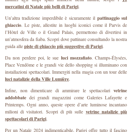
mercatini di Natale più belli di Parigi
.
pattinaggio sul
Un’altra tradizione imperdibile è sicuramente il
ghiaccio
. Le piste, allestite in luoghi iconici come il Parvis de
l’Hôtel de Ville o il Grand Palais, permettono di divertirsi in
un’atmosfera da fiaba. Scopri dove pattinare consultando la nostra
piste di ghiaccio più suggestive di Parigi
guida alle
.
luci mozzafiato
Da non perdere poi, le sue
. Champs-Élysées,
Place Vendôme e le grandi vie dello shopping si illuminano con
installazioni spettacolari. Immergiti nella magia con un tour delle
luci natalizie della Ville Lumière
.
vetrine
Infine, non dimenticare di ammirare le spettacolari
addobbate
dei grandi magazzini come Galeries Lafayette e
Printemps. Ogni anno, queste opere d’arte luminose incantano
vetrine natalizie più
milioni di visitatori. Scopri di più sulle
spettacolari di Parigi
.
Per un Natale 2024 indimenticabile, Parigi offre tutto il fascino