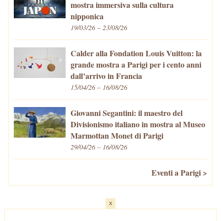
mostra immersiva sulla cultura
nipponica
19/03/26 – 23/08/26
Calder alla Fondation Louis Vuitton: la
grande mostra a Parigi per i cento anni
dall’arrivo in Francia
15/04/26 – 16/08/26
Giovanni Segantini: il maestro del
Divisionismo italiano in mostra al Museo
Marmottan Monet di Parigi
29/04/26 – 16/08/26
Eventi a Parigi >
x
Home
-
Cosa fare/vedere
-
Eventi a Parigi
-
Mangiare e Bere
-
Trasporti
-
Vivere a Parigi