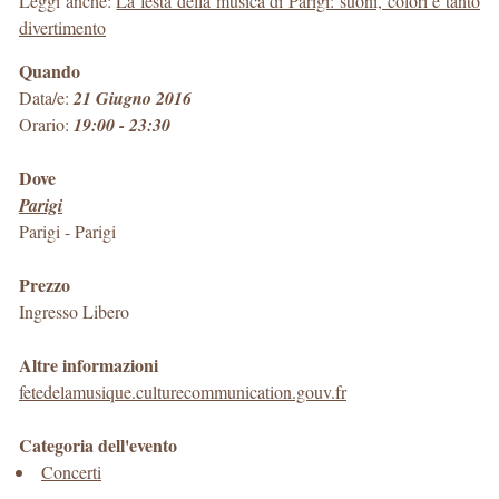
Leggi anche:
La festa della musica di Parigi: suoni, colori e tanto
divertimento
Quando
Data/e:
21 Giugno 2016
Orario:
19:00 - 23:30
Dove
Parigi
Parigi
-
Parigi
Prezzo
Ingresso Libero
Altre informazioni
fetedelamusique.culturecommunication.gouv.fr
Categoria dell'evento
Concerti